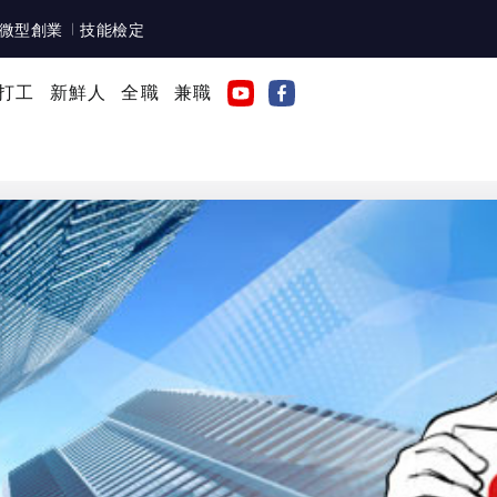
微型創業
技能檢定
打工
新鮮人
全職
兼職