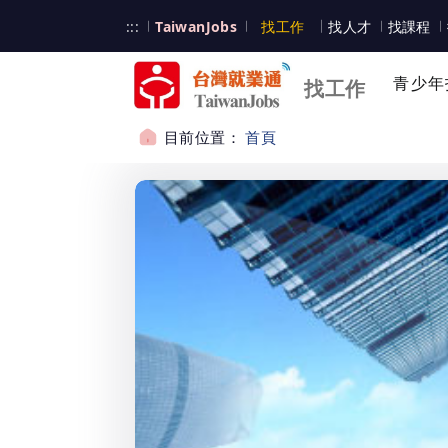
跳到主要內容
台灣就業通
:::
TaiwanJobs
找工作
找人才
找課程
台灣就業通
青少年
找工作
目前位置：
首頁
:::