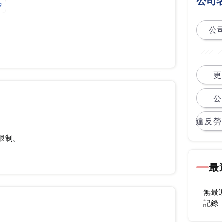
公司
紹
公司
更
公
違反勞
限制。
最
無最
記錄