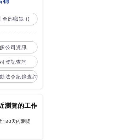
名稱
全部職缺 ()
多公司資訊
司登記查詢
動法令紀錄查詢
近瀏覽的工作
近180天內瀏覽