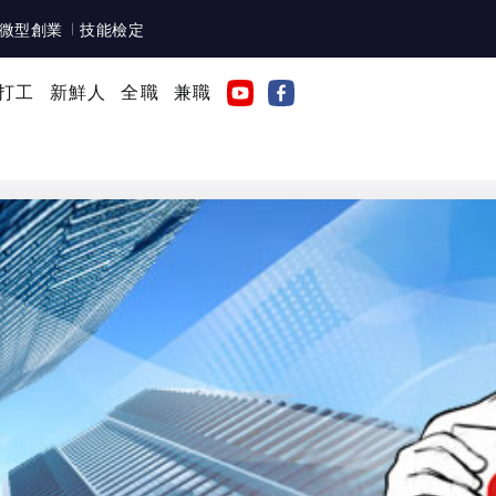
微型創業
技能檢定
打工
新鮮人
全職
兼職