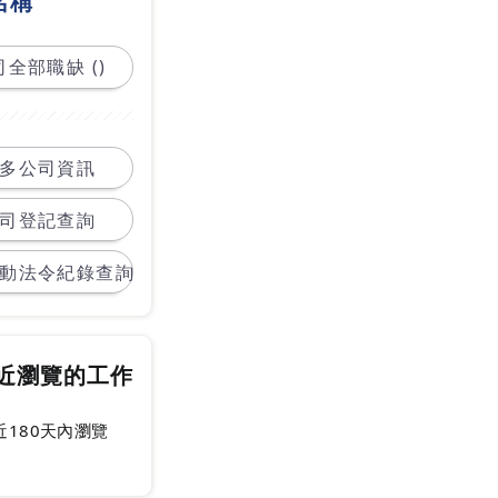
名稱
全部職缺 ()
多公司資訊
司登記查詢
動法令紀錄查詢
近瀏覽的工作
近180天內瀏覽