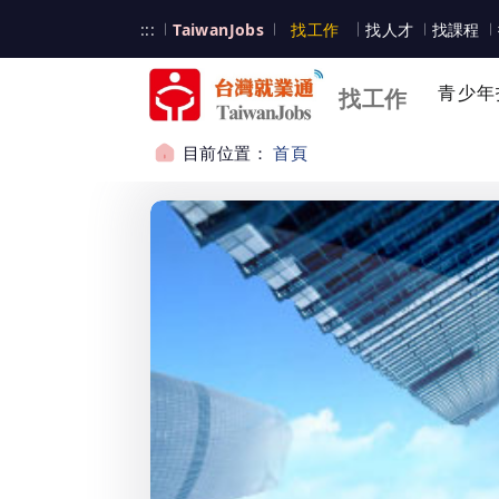
跳到主要內容
台灣就業通
:::
TaiwanJobs
找工作
找人才
找課程
台灣就業通
青少年
找工作
目前位置：
首頁
:::