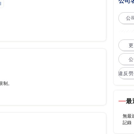
公司
紹
公司
更
公
違反勞
限制。
最
無最
記錄