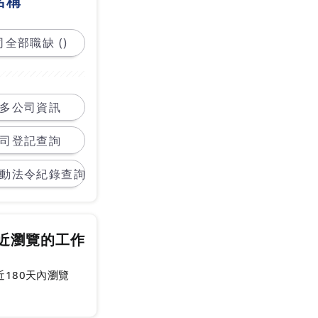
名稱
全部職缺 ()
多公司資訊
司登記查詢
動法令紀錄查詢
近瀏覽的工作
近180天內瀏覽