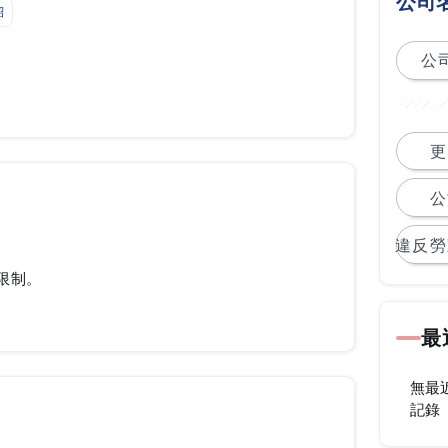
公司
紹
公司
更
公
違反勞
限制。
最
無最
記錄