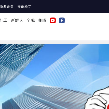
微型創業
技能檢定
打工
新鮮人
全職
兼職