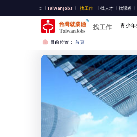
跳到主要內容
台灣就業通
:::
TaiwanJobs
找工作
找人才
找課程
台灣就業通
青少年
找工作
目前位置：
首頁
:::