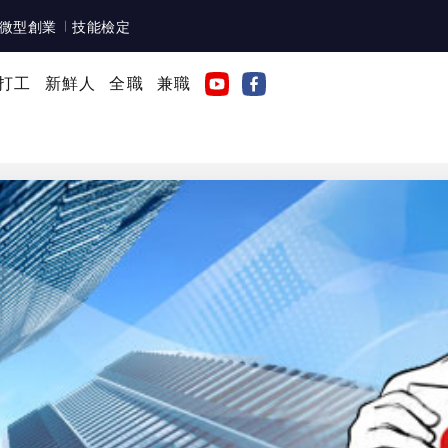
微型創業
技能檢定
打工
新鮮人
全職
兼職