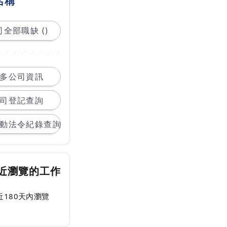
名稱
全部職缺 ()
多公司資訊
司登記查詢
動法令紀錄查詢
近瀏覽的工作
近180天內瀏覽