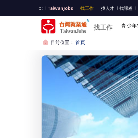
跳到主要內容
台灣就業通
:::
TaiwanJobs
找工作
找人才
找課程
台灣就業通
青少年
找工作
目前位置：
首頁
:::