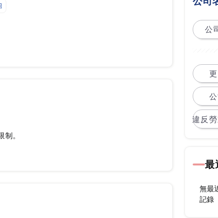
公司
紹
公司
更
公
違反勞
限制。
最
無最
記錄