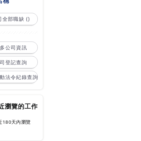
名稱
全部職缺 ()
多公司資訊
司登記查詢
動法令紀錄查詢
近瀏覽的工作
近180天內瀏覽