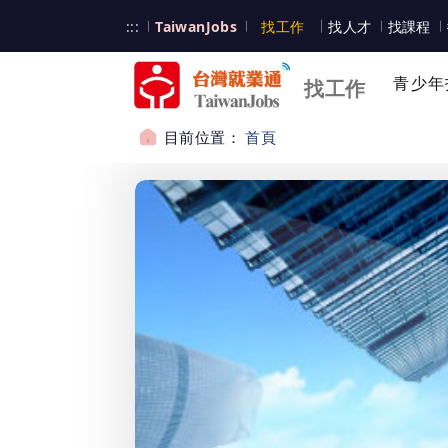
跳到主要內容
台灣就業通
:::
TaiwanJobs
找工作
找人才
找課程
台灣就業通
青少年
找工作
目前位置：
首頁
:::