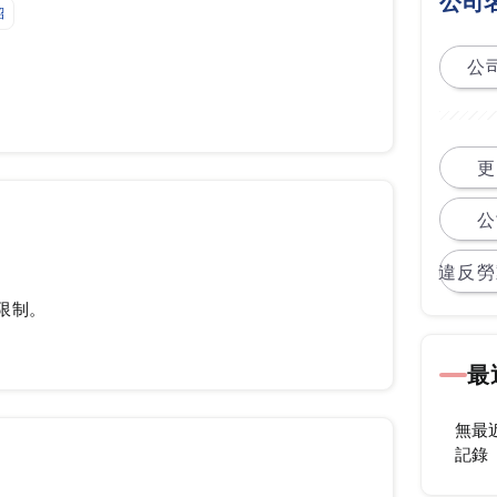
公司
紹
公司
更
公
違反勞
限制。
最
無最
記錄