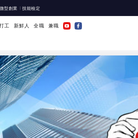
微型創業
技能檢定
打工
新鮮人
全職
兼職