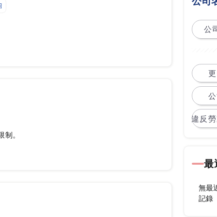
公司
紹
公司
更
公
違反勞
限制。
最
無最
記錄