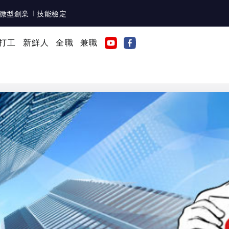
微型創業
技能檢定
打工
新鮮人
全職
兼職