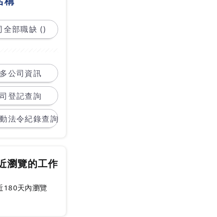
名稱
全部職缺 ()
多公司資訊
司登記查詢
動法令紀錄查詢
近瀏覽的工作
近180天內瀏覽