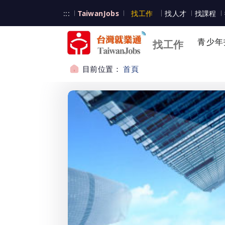
跳到主要內容
台灣就業通
:::
TaiwanJobs
找工作
找人才
找課程
台灣就業通
青少年
找工作
目前位置：
首頁
:::