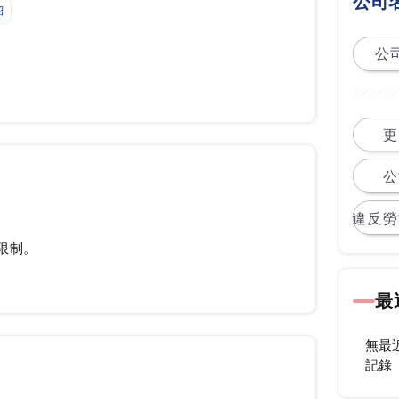
公司
紹
公司
更
公
違反勞
限制。
最
無最
記錄