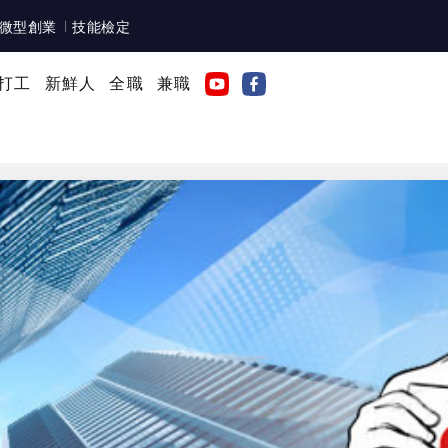
微型創業
技能檢定
打工
新鮮人
全職
兼職