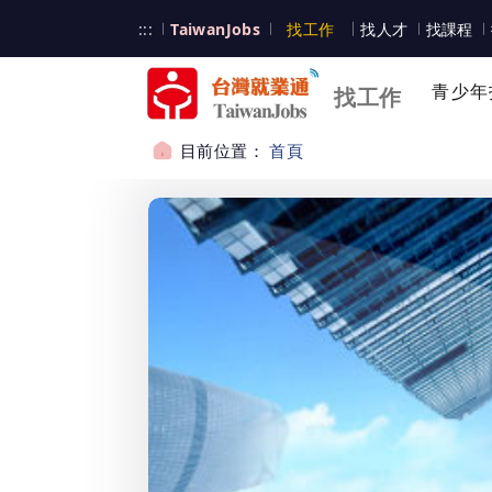
跳到主要內容
台灣就業通
:::
TaiwanJobs
找工作
找人才
找課程
台灣就業通
青少年
找工作
目前位置：
首頁
:::