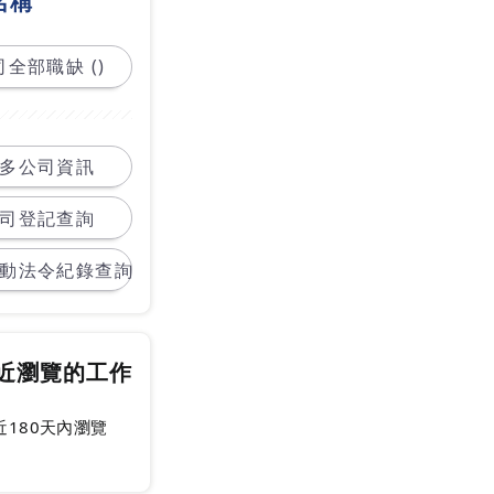
名稱
全部職缺 ()
多公司資訊
司登記查詢
動法令紀錄查詢
近瀏覽的工作
近180天內瀏覽