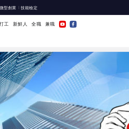
微型創業
技能檢定
打工
新鮮人
全職
兼職