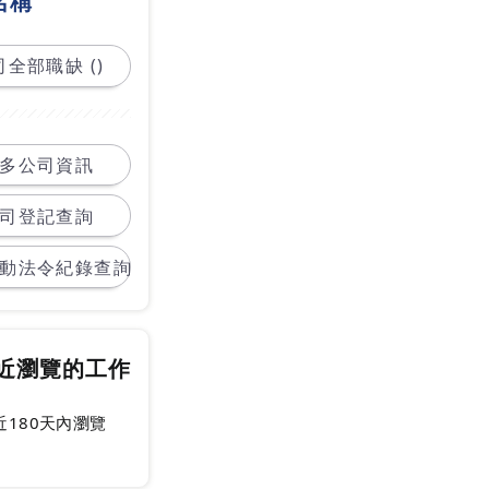
名稱
全部職缺 ()
多公司資訊
司登記查詢
動法令紀錄查詢
近瀏覽的工作
近180天內瀏覽