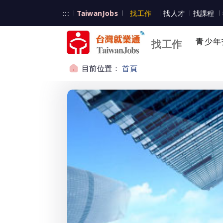
跳到主要內容
台灣就業通
:::
TaiwanJobs
找工作
找人才
找課程
台灣就業通
青少年
找工作
目前位置：
首頁
:::