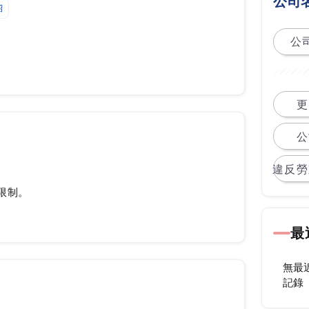
公司
紹
公司
更
公
違反勞
限制。
最
無最
記錄