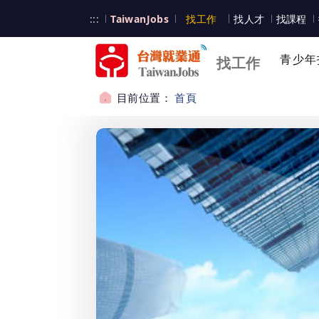
跳到主要內容
台灣就業通
:::
TaiwanJobs
找工作
找人才
找課程
台灣就業通
青少年
找工作
目前位置：
首頁
:::