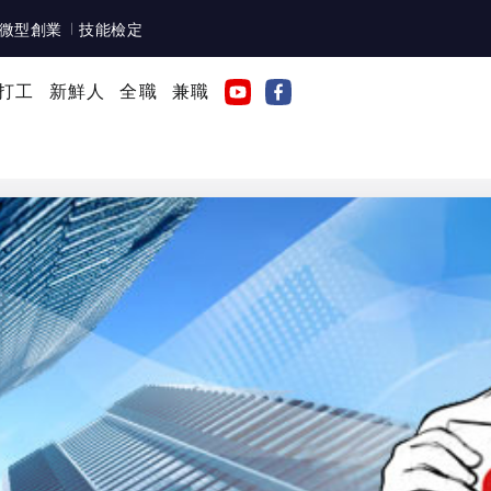
微型創業
技能檢定
打工
新鮮人
全職
兼職