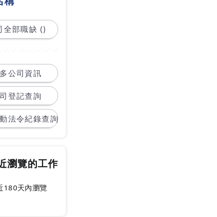
名稱
全部職缺 ()
多公司資訊
司登記查詢
動法令紀錄查詢
近瀏覽的工作
近180天內瀏覽