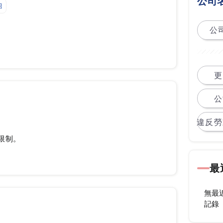
公司
紹
公司
更
公
違反勞
限制。
最
無最
記錄