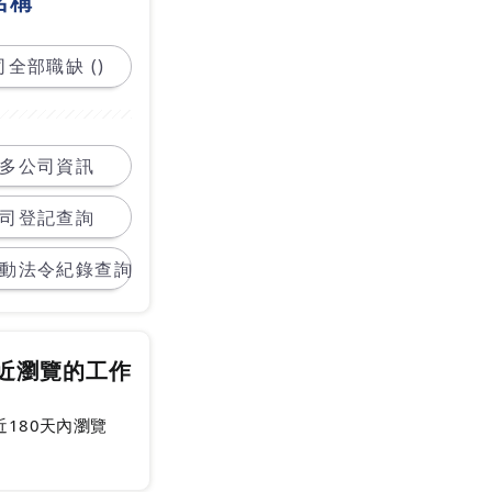
名稱
全部職缺 ()
多公司資訊
司登記查詢
動法令紀錄查詢
近瀏覽的工作
近180天內瀏覽