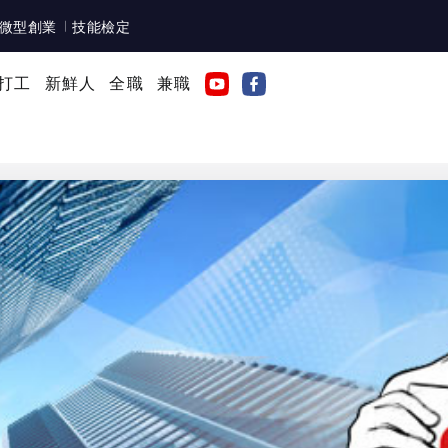
微型創業
技能檢定
打工
新鮮人
全職
兼職