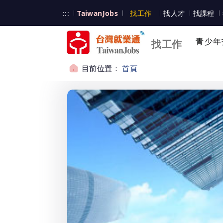
跳到主要內容
台灣就業通
:::
TaiwanJobs
找工作
找人才
找課程
台灣就業通
青少年
找工作
目前位置：
首頁
:::