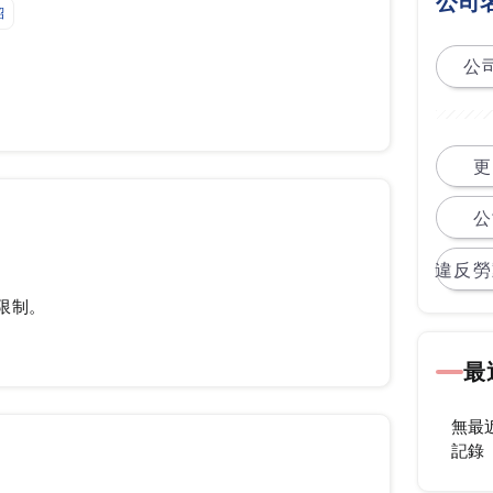
公司
紹
公司
更
公
違反勞
限制。
最
無最
記錄