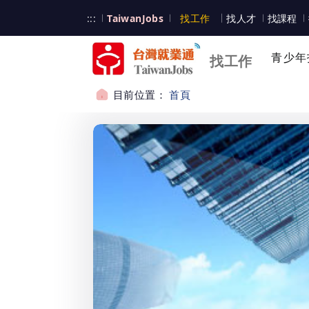
跳到主要內容
台灣就業通
:::
TaiwanJobs
找工作
找人才
找課程
台灣就業通
青少年
找工作
目前位置：
首頁
:::