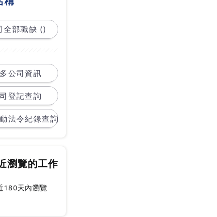
名稱
全部職缺 ()
多公司資訊
司登記查詢
動法令紀錄查詢
近瀏覽的工作
近180天內瀏覽