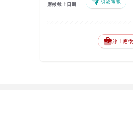
額滿通報
應徵截止日期
線上應
關於台灣就業通
勞動部勞動力
客服專線：
0800-
關於台灣就業通