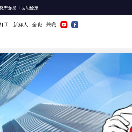
微型創業
技能檢定
打工
新鮮人
全職
兼職