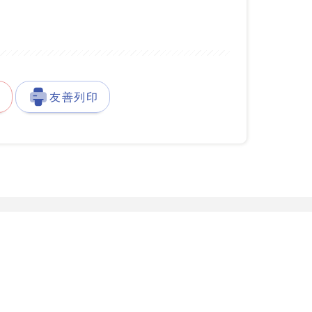
徵
友善列印
發展署台灣就業通客服中心
服務據點
777-888
服