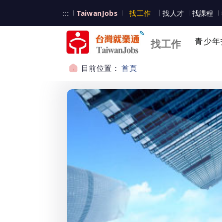
跳到主要內容
台灣就業通
:::
TaiwanJobs
找工作
找人才
找課程
台灣就業通
青少年
找工作
目前位置：
首頁
:::