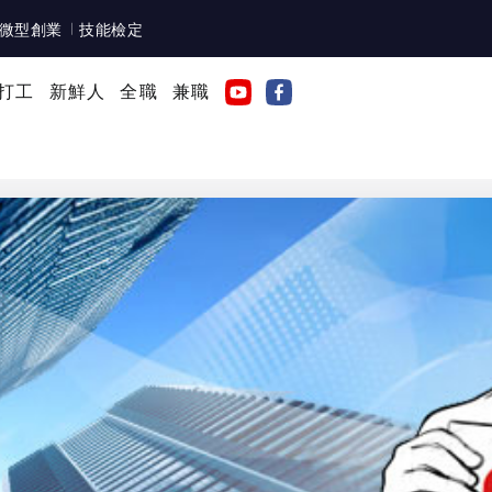
微型創業
技能檢定
打工
新鮮人
全職
兼職