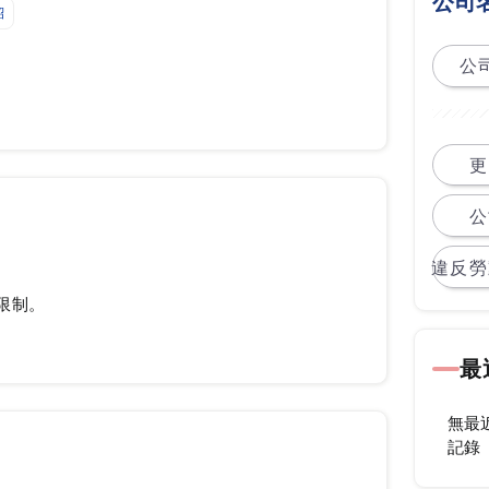
公司
紹
公司
更
公
違反勞
限制。
最
無最
記錄