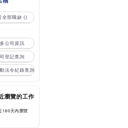
名稱
全部職缺 ()
多公司資訊
司登記查詢
動法令紀錄查詢
近瀏覽的工作
近180天內瀏覽