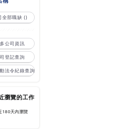
名稱
全部職缺 ()
多公司資訊
司登記查詢
動法令紀錄查詢
近瀏覽的工作
近180天內瀏覽