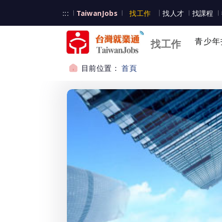
跳到主要內容
台灣就業通
:::
TaiwanJobs
找工作
找人才
找課程
台灣就業通
青少年
找工作
目前位置：
首頁
:::