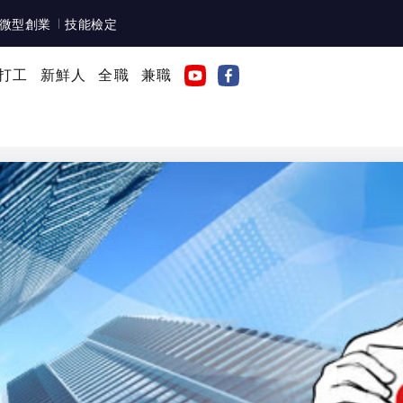
微型創業
技能檢定
打工
新鮮人
全職
兼職