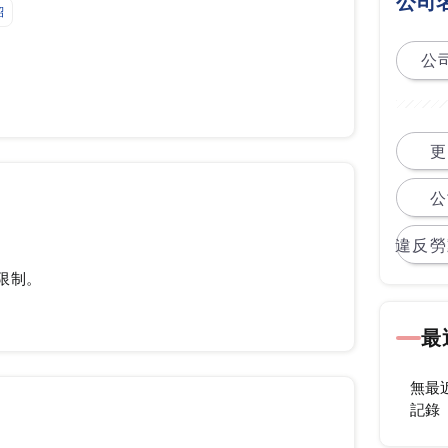
公司
紹
公司
更
公
違反勞
限制。
最
無最
記錄