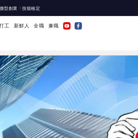
微型創業
技能檢定
打工
新鮮人
全職
兼職