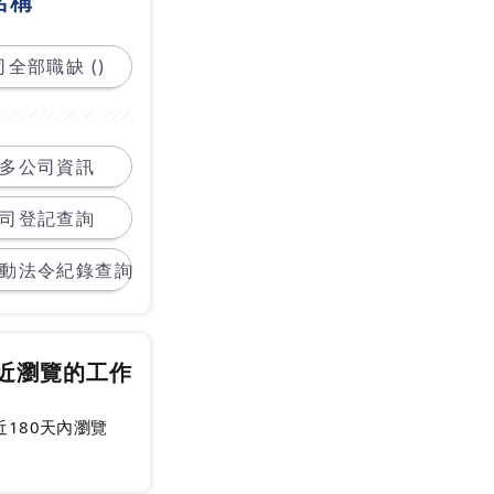
名稱
全部職缺 ()
多公司資訊
司登記查詢
動法令紀錄查詢
近瀏覽的工作
近180天內瀏覽