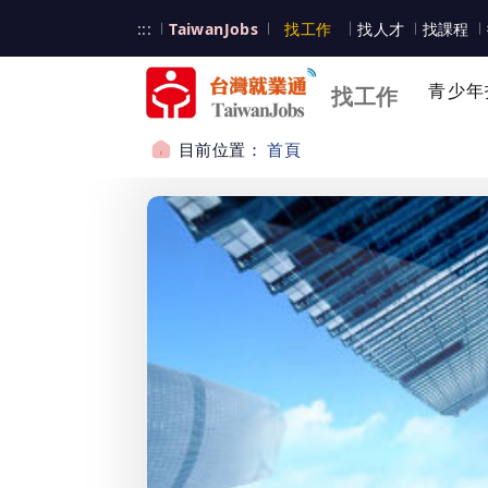
跳到主要內容
台灣就業通
:::
TaiwanJobs
找工作
找人才
找課程
台灣就業通
青少年
找工作
目前位置：
首頁
:::