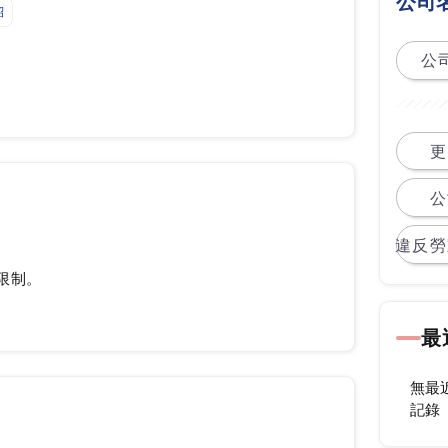
公司
紹
公司
更
公
違反勞
限制。
最
無最
記錄