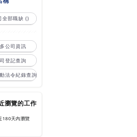
名稱
全部職缺 ()
多公司資訊
司登記查詢
動法令紀錄查詢
近瀏覽的工作
近180天內瀏覽