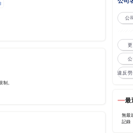
公司
紹
公司
更
公
違反勞
限制。
最
無最
記錄