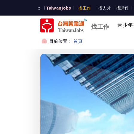
跳到主要內容
台灣就業通
:::
TaiwanJobs
找工作
找人才
找課程
台灣就業通
青少年
找工作
目前位置：
首頁
:::