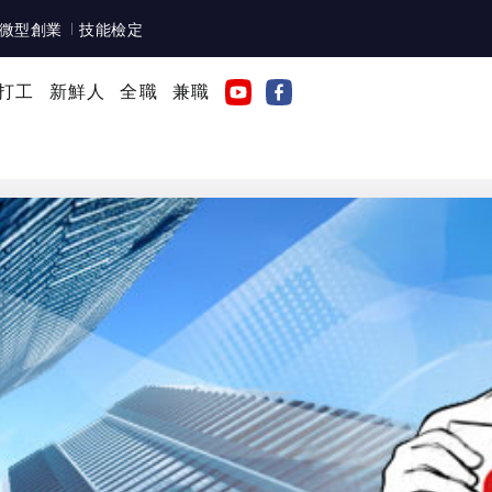
微型創業
技能檢定
打工
新鮮人
全職
兼職