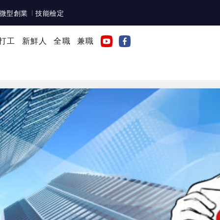
微型創業
技能檢定
打工
新鮮人
全職
兼職