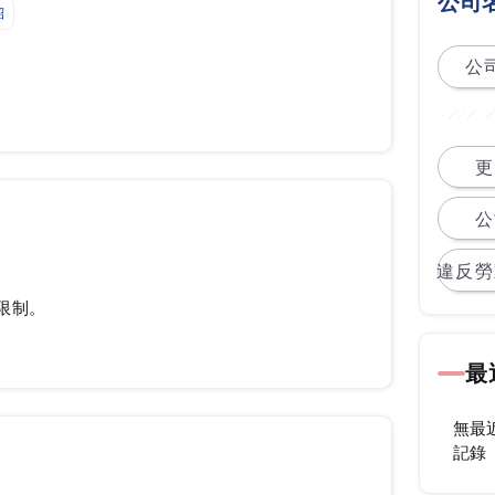
公司
紹
公司
更
公
違反勞
限制。
最
無最
記錄