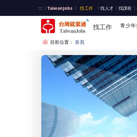
跳到主要內容
台灣就業通
:::
TaiwanJobs
找工作
找人才
找課程
台灣就業通
青少年
找工作
目前位置：
首頁
:::