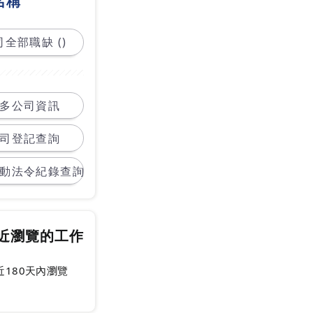
名稱
全部職缺 ()
多公司資訊
司登記查詢
動法令紀錄查詢
近瀏覽的工作
近180天內瀏覽