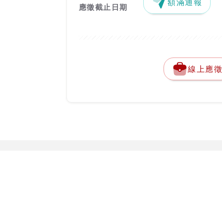
額滿通報
應徵截止日期
線上應
關於台灣就業通
勞動部勞動力
客服專線：
0800-
關於台灣就業通