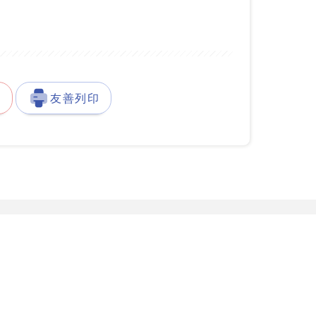
徵
友善列印
發展署台灣就業通客服中心
服務據點
777-888
服