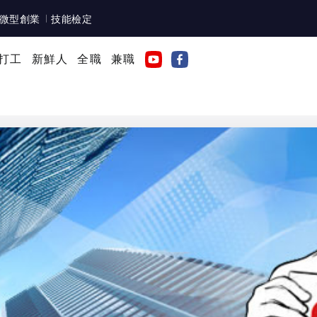
微型創業
技能檢定
打工
新鮮人
全職
兼職