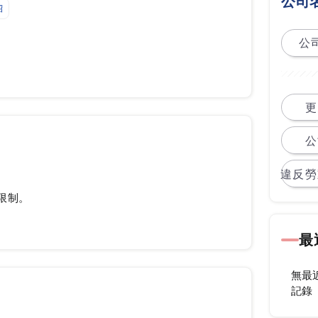
公司
紹
公司
更
公
違反勞
限制。
最
無最
記錄