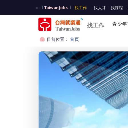
跳到主要內容
台灣就業通
:::
TaiwanJobs
找工作
找人才
找課程
台灣就業通
青少年
找工作
目前位置：
首頁
:::