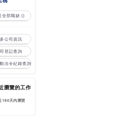
名稱
全部職缺 ()
多公司資訊
司登記查詢
動法令紀錄查詢
近瀏覽的工作
近180天內瀏覽