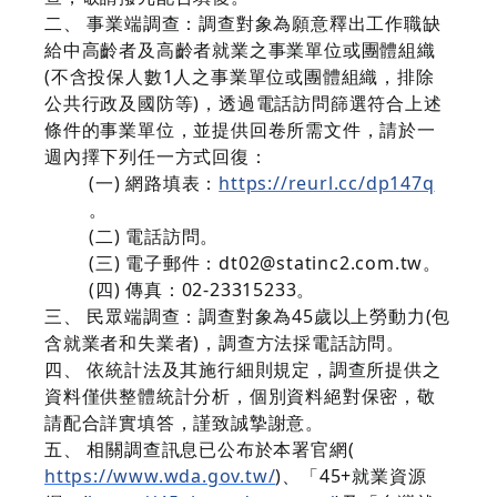
二、
事業端調查：調查對象為願意釋出工作職缺
給中高齡者及高齡者就業之事業單位或團體組織
(不含投保人數1人之事業單位或團體組織，排除
公共行政及國防等)，透過電話訪問篩選符合上述
條件的事業單位，並提供回卷所需文件，請於一
週內擇下列任一方式回復：
(一)
網路填表：
https://reurl.cc/dp147q
。
(二)
電話訪問。
(三)
電子郵件：dt02@statinc2.com.tw。
(四)
傳真：02-23315233。
三、
民眾端調查：調查對象為45歲以上勞動力(包
含就業者和失業者)，調查方法採電話訪問。
四、
依統計法及其施行細則規定，調查所提供之
資料僅供整體統計分析，個別資料絕對保密，敬
請配合詳實填答，謹致誠摯謝意。
五、
相關調查訊息已公布於本署官網(
https://www.wda.gov.tw/
)、「45+就業資源