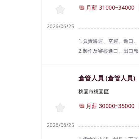
計薪方式
月薪
31000~34000
2026/06/25
工作內容
1.負責海運、空運、進口
2.製作及審核進口、出口
3.與客戶、海關和同事溝
4.其他主管交辦事項。
職務名稱(職業類別)
倉管人員 (倉管人員)
工作地區
桃園市桃園區
計薪方式
月薪
30000~35000
2026/06/25
工作內容