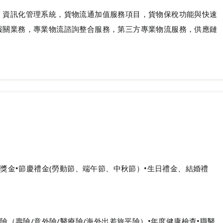
，資訊化管理系統，貨物流通加值服務項目，貨物保稅功能與快速
報關業務，專業物流諮詢整合服務，第三方專業物流服務，供應鏈
案獎金•節慶禮金(勞動節、端午節、中秋節）•生日禮金、結婚禮
保險（壽險/意外險/醫療險/海外出差旅平險）•年度健康檢查•職醫