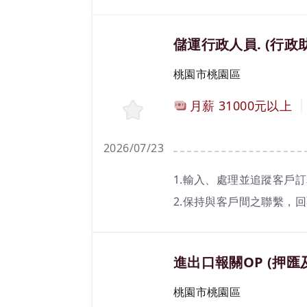
職務名稱(職業類別)
儲運行政人員. (行政
工作地區
桃園市桃園區
計薪方式
月薪
31000元以上
2026/07/23
工作內容
1.輸入、處理並追蹤客戶
2.保持與客戶間之聯繫，回
3.提供出貨文件，協助倉
4.保稅貨品進出口通關事
職務名稱(職業類別)
進出口報關OP (押匯
工作地區
桃園市桃園區