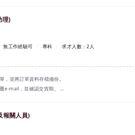
助理)
工作經驗
學歷
無工作經驗可
專科
求才人數：
2
人
訂單，並將訂單資料存檔備份。
覆e-mail，並確認交貨期。
管人員控管出貨，盤點庫存。
宜處理。
及報關人員)