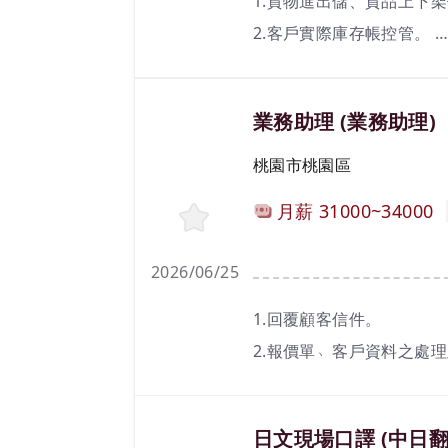
1.貨物進出儲、貨品上下
2.客戶實際庫存帳控管。
3.倉庫環境清潔維護。
4.具堆高機證照者尤佳。
職務名稱(職業類別)
業務助理 (業務助理)
5.其他主管交辦事項。
工作地區
6.按申報加班時數核算加
桃園市桃園區
計薪方式
月薪
31000~34000
2026/06/25
工作內容
1.回覆顧客信件。
2.報價單﹅客戶資料之處
3.協助處理銷售業務相關
職務名稱(職業類別)
日文現場口譯 (中日翻