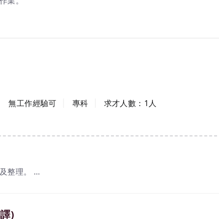
架作業。
班費。
工作經驗
學歷
無工作經驗可
專科
求才人數：
1
人
理及整理。
之公司內部行政作業。
譯)