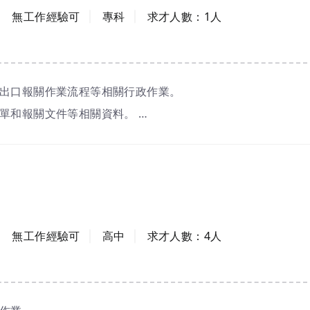
工作經驗
學歷
無工作經驗可
專科
求才人數：
1
人
、出口報關作業流程等相關行政作業。
報單和報關文件等相關資料。
通聯繫並陪同驗貨
工作經驗
學歷
無工作經驗可
高中
求才人數：
4
人