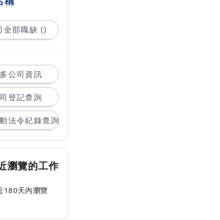
名稱
全部職缺 ()
多公司資訊
司登記查詢
動法令紀錄查詢
近瀏覽的工作
近180天內瀏覽