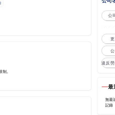
公司
紹
公司
更
公
違反勞
限制。
最
無最
記錄