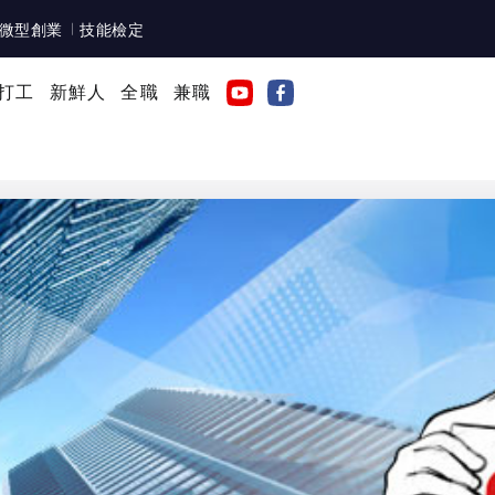
微型創業
技能檢定
打工
新鮮人
全職
兼職