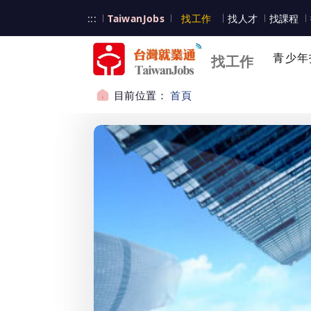
跳到主要內容
台灣就業通
:::
TaiwanJobs
找工作
找人才
找課程
台灣就業通
青少年
找工作
目前位置：
首頁
:::