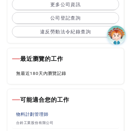
我們在人員訓練、品質要求及流程管制皆以符合世
更多公司資訊
界級原廠的標準執行，以豐富的專業經驗
公司登記查詢
與持續改善的服務品質獲得合作夥伴的認同與肯
定。
違反勞動法令紀錄查詢
捷創雖非眾所皆知的知名大廠，但我們十多年
來，秉持著一步一腳印，持續改善的精神，
最近瀏覽的工作
由20人的團隊，持續成長到目前的近2百人的企
業；我們以半導體測試技術為核心，提供製造商
無最近180天內瀏覽記錄
及晶圓廠相關諮詢與技術服務。我們的服務足跡遍
及園區各大廠以及亞洲區高科技密集發展地區，
可能適合您的工作
包含台灣、上海、北京、新加坡、馬來西亞、泰國
及韓國等，並積極擴展服務團隊，
物料計劃管理師
期許能成為半導體測試的專業整合級領導者。
台鈴工業股份有限公司