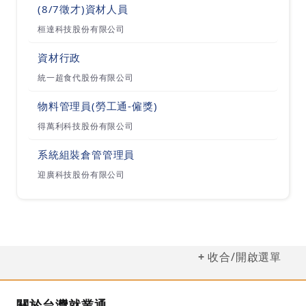
我們重視品質：
(8/7徵才)資材人員
於2010年順利導入ISO 9001：2008認證，每年
桓達科技股份有限公司
持續接受及通過ISO外部稽核及客戶稽核，
資材行政
並順利的於2018年通過ISO 9001:2015年版的重
統一超食代股份有限公司
新認證，
物料管理員(勞工通-僱獎)
藉由定期及客觀的檢視，達到持續改善，進而提升
得萬利科技股份有限公司
我們的服務品質及價值；
系統組裝倉管管理員
我們重視流程管理：
迎廣科技股份有限公司
為追求更具效率的管理，我們於2012年導入鼎新E
RP，透過建立標準化工作流程及系統輔助，
並持續開發及提昇派工系統及業務系統的功能，
有效提升在業務、財務、客服、倉管、人資和採購
收合/開啟選單
的執行效率與品質。
關於台灣就業通