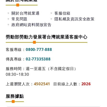
我們重視我們的每一位員工：
捷創管理團隊盡心提供良好工作環境及學習空間，
關於台灣就業通
客服信箱
實施員工分紅及季獎金制度，
常見問題
隱私權及資訊安全政策
針對不同職務規劃補助及福利制度，成立職工福利
政府網站資料開放宣告
委員會，每年定期的Employee Workshop，透過
勞動部勞動力發展署台灣就業通客服中心
自主人性化的管理模式，期盼能使每位在捷創大家
庭的員工能與公司一同成長、彼此分享。
客服專線：
0800-777-888
傳真專線：
02-77335388
歡迎期盼自身專長能有更多發揮空間的您一起加入
我們的行列 !
服務時間：週一至週五（不含國定假日）
08:30~18:30
上週瀏覽人次：
4502541
目前線上人數：
2026
服務據點