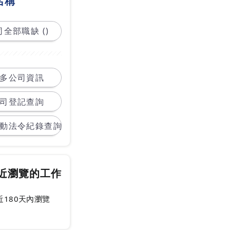
名稱
全部職缺 ()
多公司資訊
司登記查詢
動法令紀錄查詢
近瀏覽的工作
近180天內瀏覽