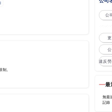
公司
紹
公司
更
公
違反勞
限制。
最
無最
記錄