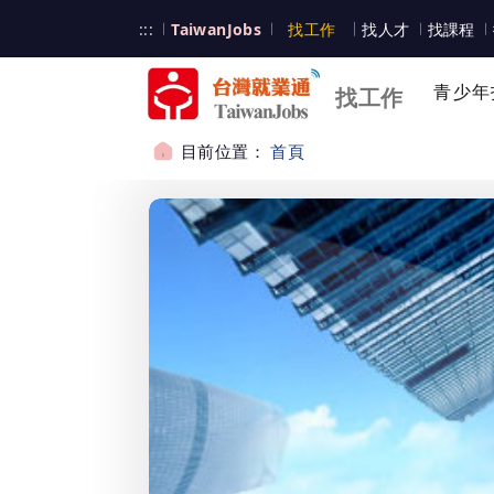
跳到主要內容
台灣就業通
:::
TaiwanJobs
找工作
找人才
找課程
台灣就業通
青少年
找工作
目前位置：
首頁
:::