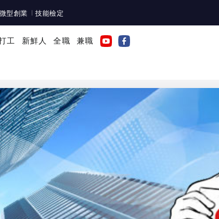
微型創業
技能檢定
打工
新鮮人
全職
兼職