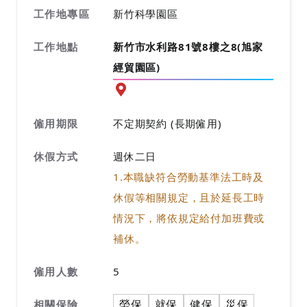
工作地專區
新竹科學園區
工作地點
新竹市水利路81號8樓之8(旭家
經貿園區)
前往查看地圖
僱用期限
不定期契約 (長期僱用)
休假方式
週休二日
1.本職缺符合勞動基準法工時及
休假等相關規定，且於延長工時
情況下，將依規定給付加班費或
補休。
僱用人數
5
勞保
就保
健保
災保
相關保險