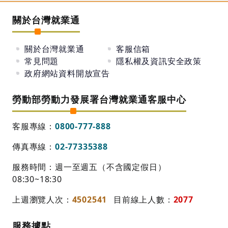
過2000名的員工。
關於台灣就業通
公司有遍布全球各區域的銷售辦公室和經銷商，主
要據點分布於台灣、美國和中國大陸。公司研發和
關於台灣就業通
客服信箱
工程團隊具備一流的創新能力，在北美和亞洲匯集
常見問題
隱私權及資訊安全政策
大量優秀的工程師和研發科學家，掌控從光器件、
政府網站資料開放宣告
子元件、模塊的設計、生產製造、研發等核心技術
勞動部勞動力發展署台灣就業通客服中心
及經驗。索爾思光電將人才視為公司的重要資產之
一，我們給予每位員工自由發揮所長的空間，秉持
客服專線：
0800-777-888
「適才適所」及「人盡其才」的用人理念，融合企
傳真專線：
02-77335388
業核心理念與組織策略方向，實現企業發展與員工
發展共同成長的目的。
服務時間：週一至週五（不含國定假日）
08:30~18:30
上週瀏覽人次：
4502541
目前線上人數：
2077
▸ 索爾思光電 園區廠地址：新竹科學園區園區二
服務據點
路46號2樓