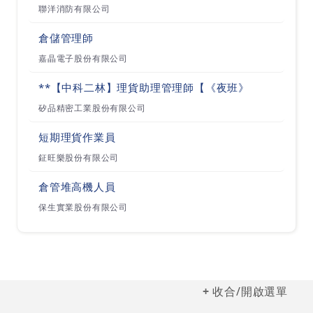
聯洋消防有限公司
展尖端技術，並始終如一地履行我們的承諾，以滿
足客戶的需求，創造品牌價值，並且奠定了索爾思
倉儲管理師
光電在全球光纖收發器市場未來發展的有利地位。
嘉晶電子股份有限公司
**【中科二林】理貨助理管理師【《夜班》
• 索爾思光電採用全球垂直整合的先進經營模式。
矽品精密工業股份有限公司
其先進的經營管理模式和光器件設計的專業技術保
短期理貨作業員
證了公司能夠迅速提供以市場為導向的高性能光器
鉦旺樂股份有限公司
件產品和子系統。索爾思精益質量（SLQ）體系是
我們關鍵業務戰略的執行基礎。本著這精神，我們
倉管堆高機人員
的首要任務之一是堅持不懈地追求在每一個過程中
保生實業股份有限公司
消除浪費，並為客戶創造更多的價值。我們在中國
和台灣垂直整合的生產設備，使索爾思光電能夠滿
足不斷變化的客戶需求和縮短產品開發週期。
收合/開啟選單
• 索爾思光電重視人才培訓，我們於全世界擁有超