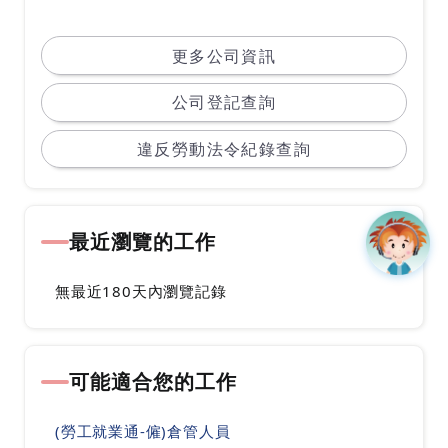
ION INDUSTRY AWARD榮獲雙獎！光模組系列產
品榮獲數據中心最佳創新產品獎及光學傳輸獎。該
更多公司資訊
獎項用以表彰在數據中心領域對成本、功耗、性
公司登記查詢
能、熱管理、安全性、兼容性等做出了突出貢獻的
創新性產品。未來我們將持續憑藉創新可靠的技
違反勞動法令紀錄查詢
術，廣泛應用於通訊、數據連接、下一世代行動通
訊、固定接入網路、城域網路和數據中心。
最近瀏覽的工作
• 索爾思光電以自有品牌行銷全球，成為全球主要
提供進階無線通聯技術的供應商。
無最近180天內瀏覽記錄
我們的先進技術可為光纖到家網絡提供頻寬、靈活
性和連接的解決方案，以滿足用戶的數據需求。我
可能適合您的工作
們研發的下一世代的產品，為數據中心提供低功
耗、高速率的技術，以滿足快速增長的雲端數據領
(勞工就業通-僱)倉管人員
域需求。我們致力於通過預測技術和市場導向，發