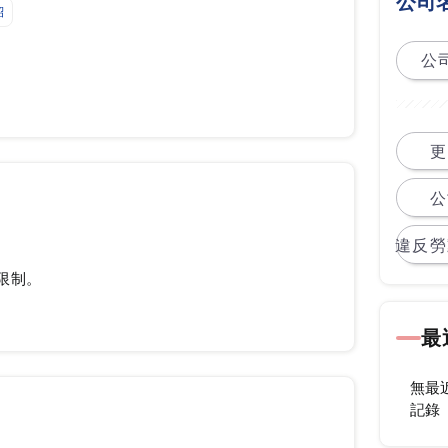
公司
紹
公司
更
公
違反勞
限制。
最
無最
記錄