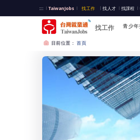
跳到主要內容
台灣就業通
:::
TaiwanJobs
找工作
找人才
找課程
台灣就業通
青少年
找工作
目前位置：
首頁
:::