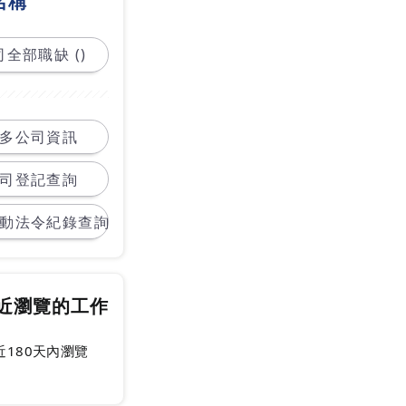
名稱
全部職缺 ()
多公司資訊
司登記查詢
動法令紀錄查詢
近瀏覽的工作
近180天內瀏覽