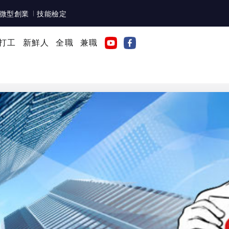
微型創業
技能檢定
打工
新鮮人
全職
兼職