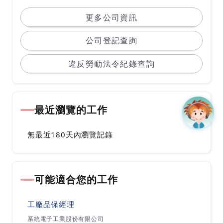
科技＂。全智科技致力成為世界級射頻積體電路測
更多公司資訊
試市場之領導廠商，提供無線通訊系統相關積體電
公司登記查詢
路測試服務，滿足客戶於無線通訊市場的需求，為
RF IC測試提供低成本、高效能之解決方案，協助
違反勞動法令紀錄查詢
客戶加速其產品上市時程與市場競爭力。
全智科技因應封測產業策略結盟趨勢，於2016年7
月併入台灣前三大晶圓測試廠欣銓科技(3264)，
最近瀏覽的工作
成為欣銓集團一份子，雙方策略聯盟後，可更完整
掌握智慧聯網相關測試服務，強化競爭力以及提升
無最近180天內瀏覽記錄
產業之市佔率，有效發揮營運綜效。
可能適合您的工作
全智科技於新竹科學園區內設有三個廠區:
一廠: 新竹科學園區新安路6號5F
工廠品保經理
二廠: 新竹科學園區科技五路6號7F(應徵面談地點)
系統電子工業股份有限公司