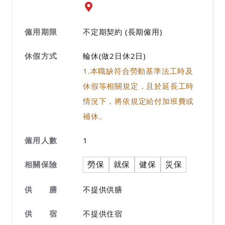
前往查看地圖
僱用期限
不定期契約 (長期僱用)
休假方式
輪休(做2日休2日)
1.本職缺符合勞動基準法工時及
休假等相關規定，且於延長工時
情況下，將依規定給付加班費或
補休。
僱用人數
1
勞保
就保
健保
災保
相關保險
供 膳
不提供供膳
供 宿
不提供住宿