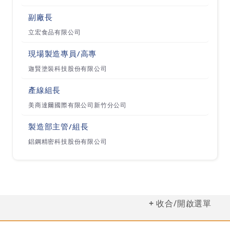
三廠: 新竹科學園區科技五路2號5F
新廠: 新竹科學園區研新四路6號
副廠長
立宏食品有限公司
【經營理念】
現場製造專員/高專
全智科技為專業測試解決方案之服務公司，我們強
迦賢塗裝科技股份有限公司
調「以客為尊」，期許客戶滿意且信賴全智所提供
產線組長
的服務。全智以客戶導向（Customer Driven）
美商達爾國際有限公司新竹分公司
作為企業文化精神，認真傾聽客戶需求，做好客戶
交託之事；堅信嚴格、精細、高效、低成本的做事
製造部主管/組長
態度。在以客為尊原則下嚴格要求團隊同仁達成客
錩鋼精密科技股份有限公司
戶的承諾與準確交期之目標。全智團隊亦透過互相
合作、溝通，分層負責與充分授權來完成以客為尊
之共同目標。
收合/開啟選單