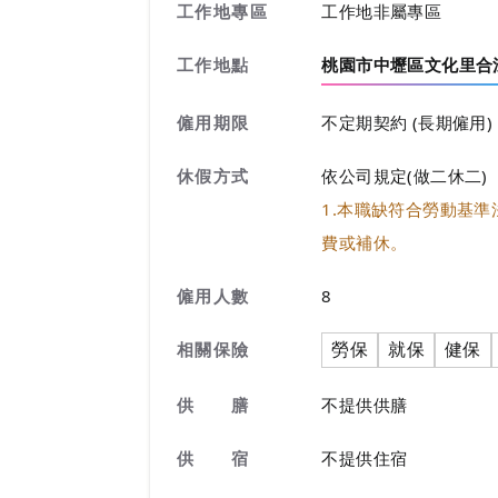
工作地專區
工作地非屬專區
工作地點
桃園市中壢區文化里合
僱用期限
不定期契約 (長期僱用)
休假方式
依公司規定(做二休二)
1.本職缺符合勞動基
費或補休。
僱用人數
8
勞保
就保
健保
相關保險
供 膳
不提供供膳
供 宿
不提供住宿