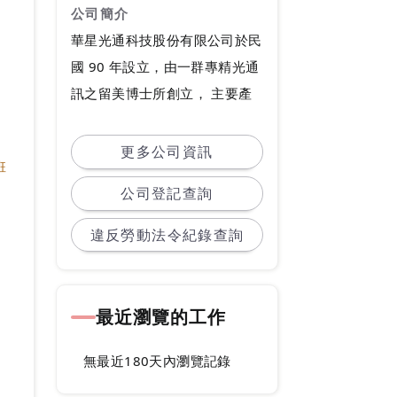
公司簡介
華星光通科技股份有限公司於民
國 90 年設立，由一群專精光通
訊之留美博士所創立， 主要產
品為光通訊相關零組件；主要市
場為北美、日本及大陸，成立以
更多公司資訊
班
來累積許多重要的客戶群，彼此
公司登記查詢
以誠信為原則，共同追求長久信
任的合作關係。
違反勞動法令紀錄查詢
本公司為上櫃公司(股票代號:49
79)擁有優秀的經營團隊，技術
最近瀏覽的工作
傑出曾獲中華民國第五屆傑出光
電產品獎，營運及獲利逐年提
無最近180天內瀏覽記錄
昇，我們重視每一位員工，除了