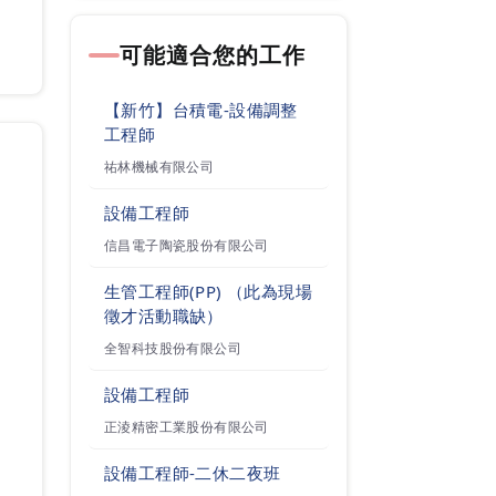
有良好工作環境、也提供學習及
可能適合您的工作
成長的空間，歡迎優秀的夥伴一
起加入我們的工作行列！
【新竹】台積電-設備調整
工程師
「追求卓越」為公司的目標，成
祐林機械有限公司
功的基石在於公司所強調的價值
設備工程師
觀，包括一顧客、二誠信、三創
信昌電子陶瓷股份有限公司
新、四團隊；致力於建立一個高
效率、積極且卓越的企業文化，
生管工程師(PP) （此為現場
徵才活動職缺）
讓每位員工皆能在這樣的環境中
全智科技股份有限公司
貢獻與成長。
設備工程師
正淩精密工業股份有限公司
設備工程師-二休二夜班