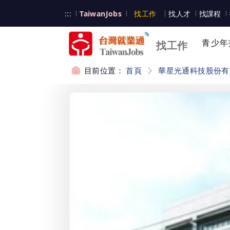
跳到主要內容
台灣就業通
:::
TaiwanJobs
找工作
找人才
找課程
台灣就業通
青少年
找工作
目前位置：
首頁
華星光通科技股份有
:::