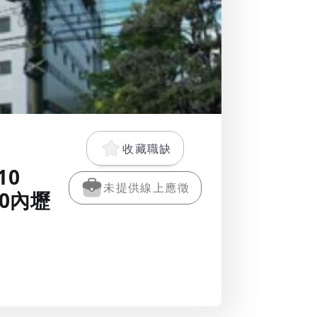
收藏職缺
10
未提供線上應徵
30內壢