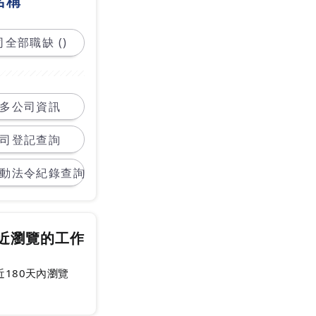
名稱
全部職缺 ()
多公司資訊
司登記查詢
動法令紀錄查詢
近瀏覽的工作
近180天內瀏覽