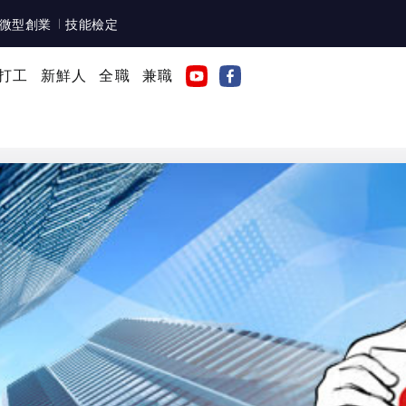
微型創業
技能檢定
打工
新鮮人
全職
兼職