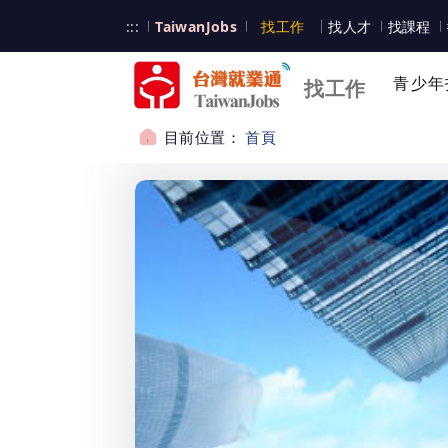
跳到主要內容
台灣就業通
:::
TaiwanJobs
找工作
找人才
找課程
台灣就業通
青少年
找工作
目前位置：
首頁
:::