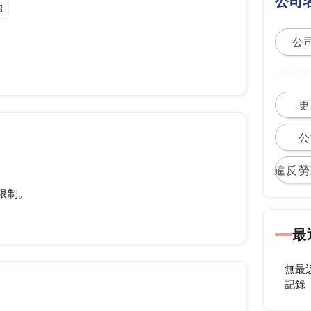
公司
紹
公司
更
公
違反勞
限制。
最
無最
記錄