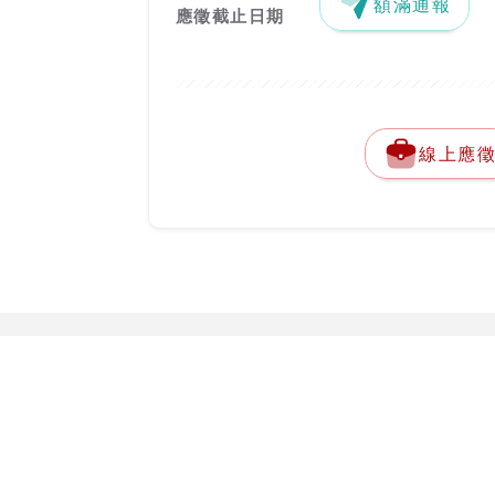
額滿通報
應徵截止日期
線上應
關於台灣就業通
勞動部勞動力
客服專線：
0800-
關於台灣就業通