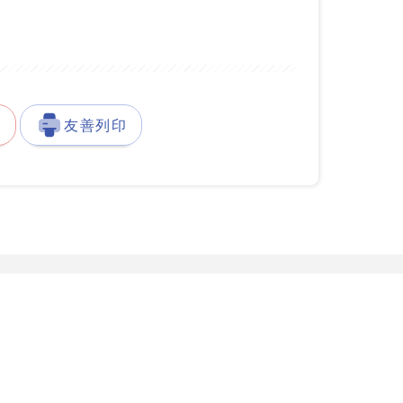
徵
友善列印
發展署台灣就業通客服中心
服務據點
777-888
服