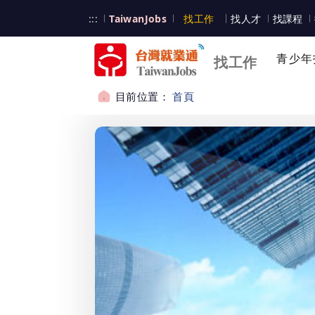
跳到主要內容
台灣就業通
:::
TaiwanJobs
找工作
找人才
找課程
台灣就業通
青少年
找工作
目前位置：
首頁
:::