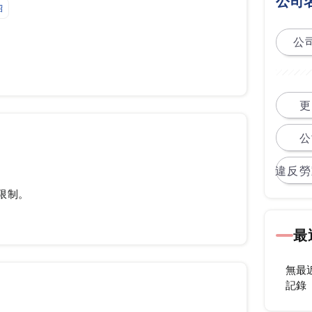
公司
紹
公司
更
公
違反勞
限制。
最
無最
記錄