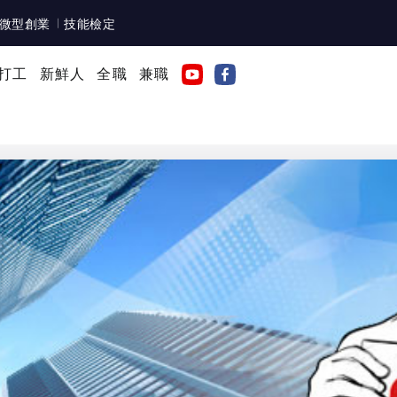
微型創業
技能檢定
打工
新鮮人
全職
兼職