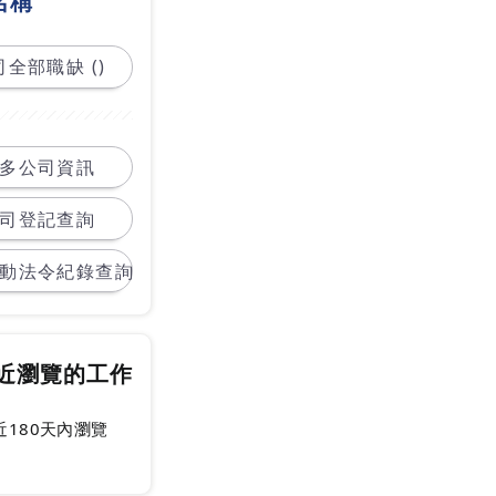
名稱
全部職缺 ()
多公司資訊
司登記查詢
動法令紀錄查詢
近瀏覽的工作
近180天內瀏覽