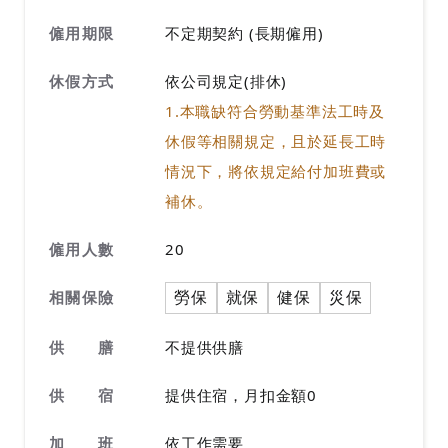
僱用期限
不定期契約 (長期僱用)
休假方式
依公司規定(排休)
1.本職缺符合勞動基準法工時及
休假等相關規定，且於延長工時
情況下，將依規定給付加班費或
補休。
僱用人數
20
勞保
就保
健保
災保
相關保險
供 膳
不提供供膳
供 宿
提供住宿，月扣金額0
加 班
依工作需要