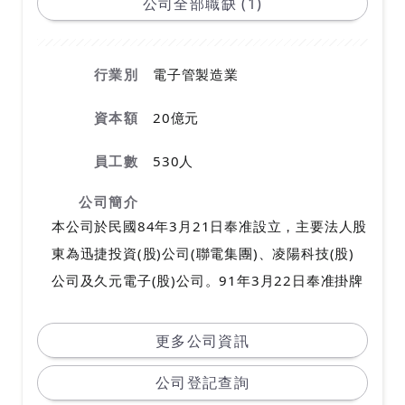
公司全部職缺 (1)
行業別
電子管製造業
資本額
20億元
員工數
530人
公司簡介
本公司於民國84年3月21日奉准設立，主要法人股
東為迅捷投資(股)公司(聯電集團)、凌陽科技(股)
公司及久元電子(股)公司。91年3月22日奉准掛牌
上櫃，92年8月25日奉准轉上市。本公司一向秉持
產品自我研發之精神，高功率及背光源相關產品，
更多公司資訊
為公司營收及獲利成長之最大動力來源。
公司登記查詢