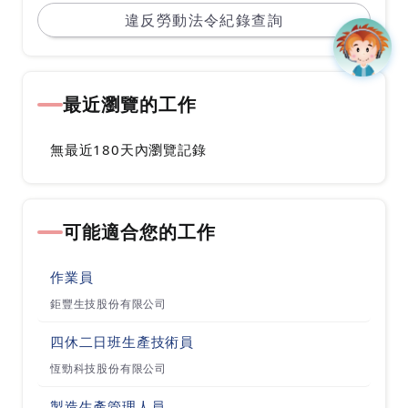
本公司主要從事半導體晶片、發光二極體封裝之研
違反勞動法令紀錄查詢
究開發設計、製造、測試及前項產品進出口貿易業
務，屬於 LED 下游封裝產業，舉凡手機、 PDA 與
筆記型電腦等之發光源均已大量使用中。目前本公
最近瀏覽的工作
司產品銷售涵蓋 OEM 廠商、國內外通路代理商、
貿易零售商、下游應用品製造商及 Design House
無最近180天內瀏覽記錄
等不同性質之客戶。產品銷售地區則遍及國內外市
場。未來本公司計劃開發之新商品及服務仍以 SM
可能適合您的工作
D LED 之封裝技術為主軸，以現有產品之衍生
品、改良品，甚或整合型產品為主。並以「成為全
作業員
球 SMD LED 之技術領導廠商」及「成為 “ 光 ” 概
鉅豐生技股份有限公司
念公司」自我期許。
四休二日班生產技術員
恆勁科技股份有限公司
製造生產管理人員