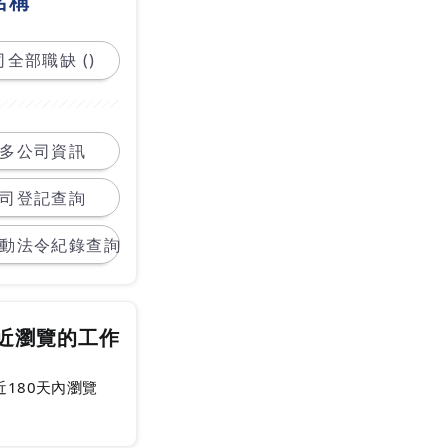
名稱
全部職缺 ()
多公司資訊
司登記查詢
動法令紀錄查詢
近瀏覽的工作
近180天內瀏覽