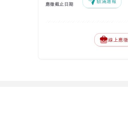
額滿通報
應徵截止日期
線上應
關於台灣就業通
勞動部勞動力
客服專線：
0800-
關於台灣就業通