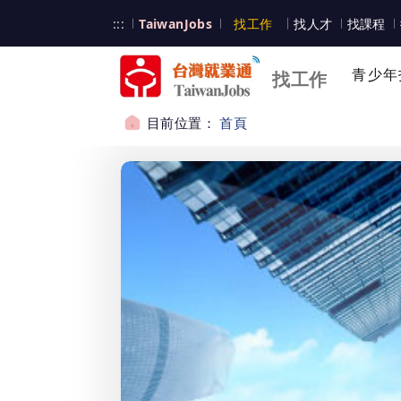
跳到主要內容
台灣就業通
:::
TaiwanJobs
找工作
找人才
找課程
台灣就業通
青少年
找工作
目前位置：
首頁
:::