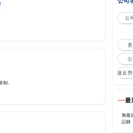
公司
紹
公司
更
公
違反勞
限制。
最
無最
記錄