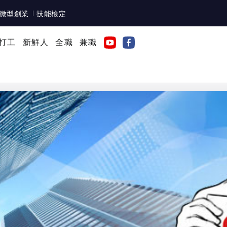
微型創業
技能檢定
打工
新鮮人
全職
兼職