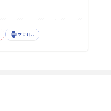
徵
友善列印
發展署台灣就業通客服中心
服務據點
777-888
服