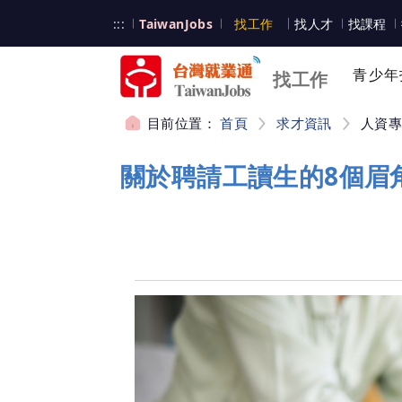
跳到主要內容
台灣就業通
:::
TaiwanJobs
找工作
找人才
找課程
台灣就業通
青少年
找工作
目前位置：
首頁
求才資訊
人資
:::
關於聘請工讀生的8個眉