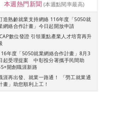
本週熱門新聞
(本週點閱率最高)
打造熟齡就業支持網絡 116年度「5050就
業網絡合作計畫」今日起開放申請
iCAP數位發證 引領重點產業人才培育再升
級
116年度「5050就業網絡合作計畫」8月3
日起受理提案 中彰投分署攜手民間助
45+開創職涯新路
職涯再出發、就業一路通！ 「勞工就業通
計畫」助您順利上工！