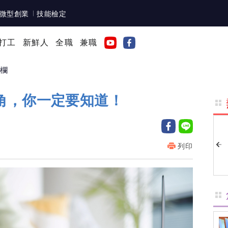
微型創業
技能檢定
打工
新鮮人
全職
兼職
專欄
角，你一定要知道！
列印