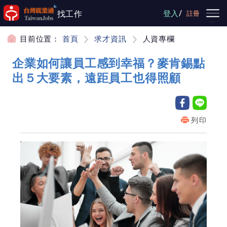
跳到主要內容
/
找工作
登入
註冊
目前位置：
首頁
求才資訊
人資專欄
企業如何讓員工感到幸福？麥肯錫點
出５大要素，遠距員工也得照顧
列印