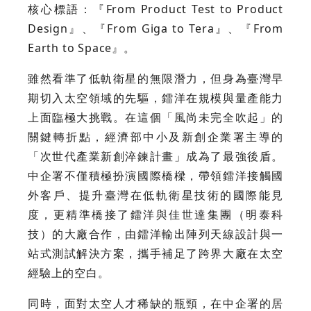
核心標語：『From Product Test to Product
Design』、『From Giga to Tera』、『From
Earth to Space』。
雖然看準了低軌衛星的無限潛力，但身為臺灣早
期切入太空領域的先驅，鐳洋在規模與量產能力
上面臨極大挑戰。在這個「風尚未完全吹起」的
關鍵轉折點，經濟部中小及新創企業署主導的
「次世代產業新創淬鍊計畫」成為了最強後盾。
中企署不僅積極扮演國際橋樑，帶領鐳洋接觸國
外客戶、提升臺灣在低軌衛星技術的國際能見
度，更精準橋接了鐳洋與佳世達集團（明泰科
技）的大廠合作，由鐳洋輸出陣列天線設計與一
站式測試解決方案，攜手補足了跨界大廠在太空
經驗上的空白。
同時，面對太空人才稀缺的瓶頸，在中企署的居