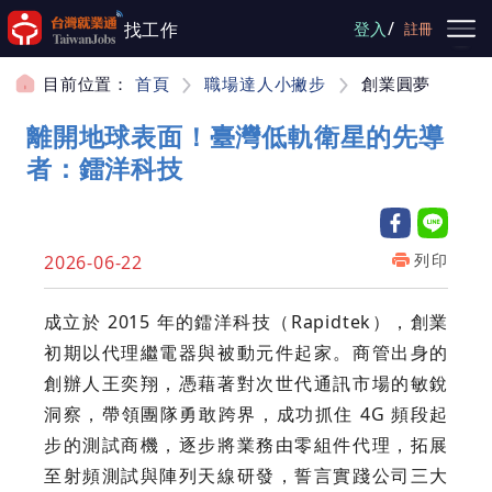
跳到主要內容
/
找工作
登入
註冊
目前位置：
首頁
職場達人小撇步
創業圓夢
離開地球表面！臺灣低軌衛星的先導
者：鐳洋科技
列印
2026-06-22
成立於 2015 年的鐳洋科技（Rapidtek），創業
初期以代理繼電器與被動元件起家。商管出身的
創辦人王奕翔，憑藉著對次世代通訊市場的敏銳
洞察，帶領團隊勇敢跨界，成功抓住 4G 頻段起
步的測試商機，逐步將業務由零組件代理，拓展
至射頻測試與陣列天線研發，誓言實踐公司三大