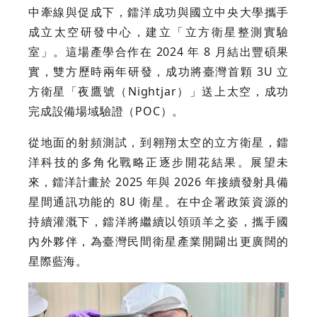
中牽線與促成下，鐳洋成功與國立中央大學攜手
成立太空研發中心，建立「立方衛星整測實驗
室」。這場產學合作在 2024 年 8 月結出豐碩果
實，雙方歷時兩年研發，成功將臺灣首顆 3U 立
方衛星「夜鷹號（Nightjar）」送上太空，成功
完成設備場域驗證（POC）。
從地面的射頻測試，到翱翔太空的立方衛星，鐳
洋科技的多角化戰略正逐步開花結果。展望未
來，鐳洋計畫於 2025 年與 2026 年接續發射具備
星間通訊功能的 8U 衛星。在中企署政策資源的
持續灌溉下，鐳洋將繼續以領頭羊之姿，攜手國
內外夥伴，為臺灣民間衛星產業開闢出更廣闊的
星際藍海。