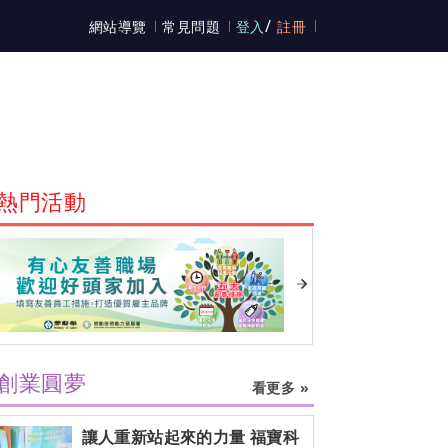
/
網站導覽
常見問題
登入
註冊
熱門活動
創業圓夢
看更多 »
讓人重新站起來的力量 福寶科