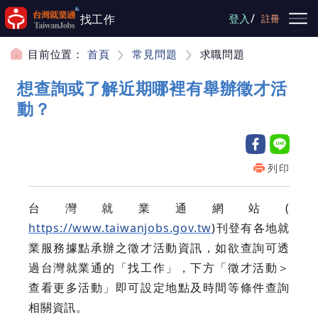
跳到主要內容
/
找工作
登入
註冊
目前位置：
首頁
常見問題
求職問題
想查詢或了解近期哪裡有舉辦徵才活
動？
列印
台灣就業通網站(
https://www.taiwanjobs.gov.tw
)刊登有各地就
業服務據點承辦之徵才活動資訊，如欲查詢可透
過台灣就業通的「找工作」，下方「徵才活動＞
查看更多活動」即可設定地點及時間等條件查詢
相關資訊。